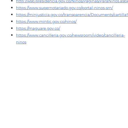
http://wsp.presidencia.gov.co/Ninos/Paginas/ParaNinos.asp
https://www.supernotariado.gov.co/portal-ninos-srn/
https://minjusticia.gov.co/transparencia/Documents/cart
https://www.mintic.gov.co/ninos/
https://maguare.gov.co/
https://www.cancilleria.gov.co/newsroom/video/cancilleria-
ninos